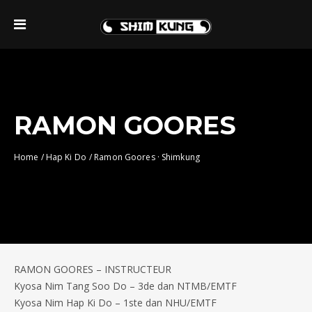
RAMON GOORES
Home
/
Hap Ki Do
/
Ramon Goores · Shimkung
RAMON GOORES – INSTRUCTEUR
Kyosa Nim Tang Soo Do – 3de dan NTMB/EMTF
Kyosa Nim Hap Ki Do – 1ste dan NHU/EMTF