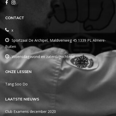
CONTACT
x
Sportzaal De Archipel, Maldivenweg 45 1339 PL Almere-
Buiten
Woensdagavond en zaterdagochtend
ONZE LESSEN
Tang Soo Do
LAATSTE NIEUWS
Club Examens december 2020