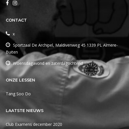
CONTACT
x
Sportzaal De Archipel, Maldivenweg 45 1339 PL Almere-
Buiten
Woensdagavond en zaterdagochtend
ONZE LESSEN
Tang Soo Do
LAATSTE NIEUWS
Club Examens december 2020