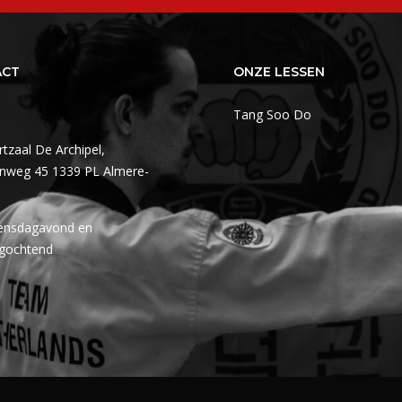
ACT
ONZE LESSEN
Tang Soo Do
rtzaal De Archipel,
enweg 45 1339 PL Almere-
nsdagavond en
agochtend